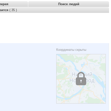
лерея
Поиск людей
вится
( 35 )
Координаты скрыты