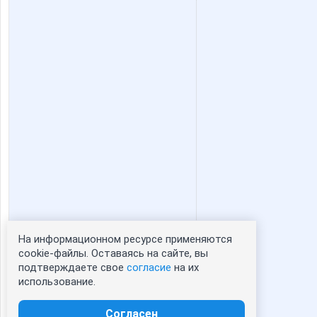
На информационном ресурсе применяются
Статистика портрета:
cookie-файлы. Оставаясь на сайте, вы
подтверждаете свое
согласие
на их
сейчас просматривают портрет - 0
использование.
зарегистрированные пользователи
посетившие портрет за 7 дней - 0
Согласен