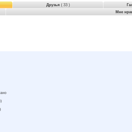
Друзья
( 33 )
Га
Мне нра
зано
)
)