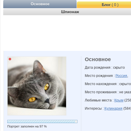
Основное
Блог
( 0 )
Шпионаж
Основное
Дата рождения : скрыто
Место рождения :
Россия
,
Место нахождения : скрыто
Место проживания : не ука
Любимые места :
Крым
(258
Интересы :
Кулинария
(584
Портрет заполнен на 97 %