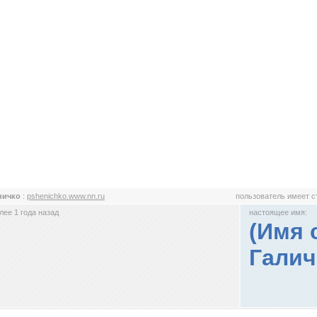
ничко
:
pshenichko.www.nn.ru
пользователь имеет 
ее 1 года назад
настоящее имя:
(Имя 
Галич