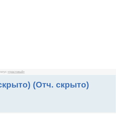
статус
«трастовый»
скрыто) (Отч. скрыто)