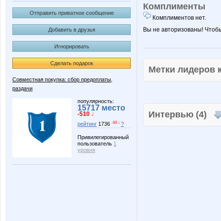
Комплименты
Отправить приватное сообщение
Комплиментов нет.
Вы не авторизованы! Чтоб
Добавить в друзья
Игнорировать
Сделать подарок
Метки лидеров
Совместная покупка: сбор предоплаты,
раздачи
популярность:
15717 место
Интервью (4)
-510 ↓
-60 ↓
рейтинг
1736
?
Привилегированный
пользователь
1
уровня